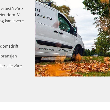
vi bistå våre
 eiendom. Vi
og kan levere
ndomsdrift
n bransjen
er alle våre