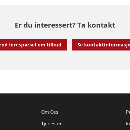
Er du interessert? Ta kontakt
end forespørsel om tilbud
Se kontaktinformasj
Om Oss
P
Tjenester
I