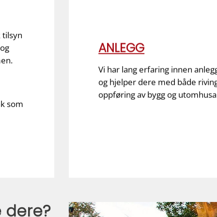
 tilsyn
ANLEGG
 og
men.
Vi har lang erfaring innen anle
og hjelper dere med både rivin
oppføring av bygg og utomhusa
tak som
e dere?