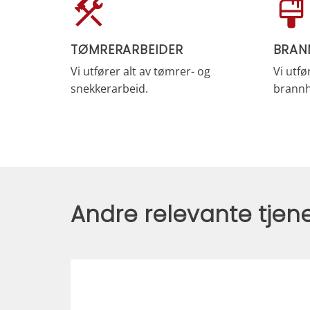
TØMRERARBEIDER
BRAN
Vi utfører alt av tømrer- og
Vi utfø
snekkerarbeid.
brann
Andre relevante tjen