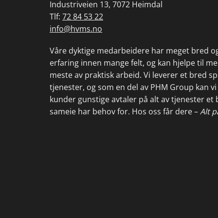
Industriveien 13, 7072 Heimdal
Tlf:
72 84 53 22
info@hvms.no
Våre dyktige medarbeidere har meget bred og
erfaring innen mange felt, og kan hjelpe til me
meste av praktisk arbeid. Vi leverer et bred s
tjenester, og som en del av PHM Group kan vi 
kunder gunstige avtaler på alt av tjenester et
sameie har behov for. Hos oss får dere –
Alt p