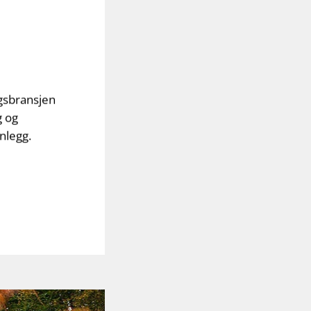
ggsbransjen
g og
nlegg.