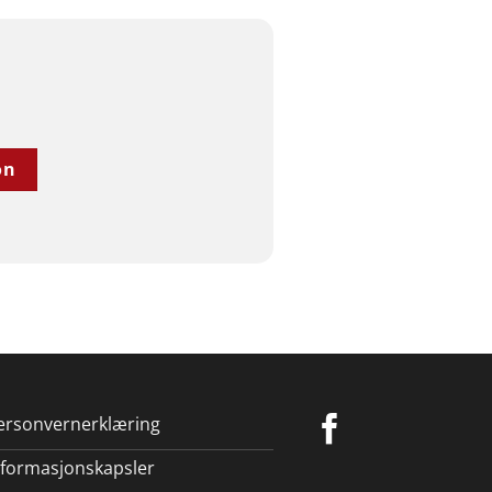
on
ersonvernerklæring
nformasjonskapsler