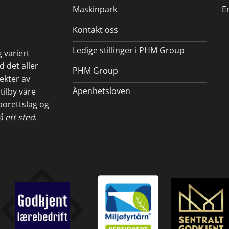
Maskinpark
E
Kontakt oss
Ledige stillinger i PHM Group
 variert
d det aller
PHM Group
pekter av
Åpenhetsloven
tilby våre
 borettslag og
å ett sted
.