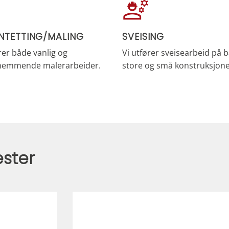
NTETTING/MALING
SVEISING
rer både vanlig og
Vi utfører sveisearbeid på 
hemmende malerarbeider.
store og små konstruksjone
ester